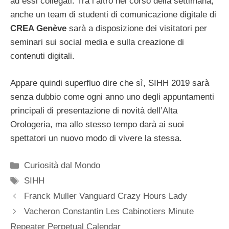
ad essi collegati. Tra l’altro nel corso della settimana,
anche un team di studenti di comunicazione digitale di
CREA Genève
sarà a disposizione dei visitatori per
seminari sui social media e sulla creazione di
contenuti digitali.
Appare quindi superfluo dire che sì, SIHH 2019 sarà
senza dubbio come ogni anno uno degli appuntamenti
principali di presentazione di novità dell’Alta
Orologeria, ma allo stesso tempo darà ai suoi
spettatori un nuovo modo di vivere la stessa.
Categorie
Curiosità dal Mondo
Tag
SIHH
Navigazione
Franck Muller Vanguard Crazy Hours Lady
articolo
Vacheron Constantin Les Cabinotiers Minute
Repeater Perpetual Calendar