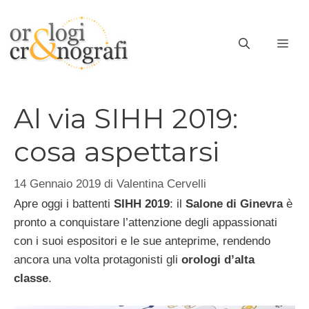
Vai
al
ME
contenuto
Al via SIHH 2019:
cosa aspettarsi
14 Gennaio 2019
di
Valentina Cervelli
Apre oggi i battenti
SIHH 2019
: il
Salone di Ginevra
è
pronto a conquistare l’attenzione degli appassionati
con i suoi espositori e le sue anteprime, rendendo
ancora una volta protagonisti gli
orologi d’alta
classe
.