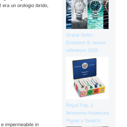
 era un orologio ibrido,
Grand Seiko
Evolution 9, nuove
referenze 2026
Royal Pop, il
fenomeno Audemars
Piguet x Swatch
e e impermeabile in