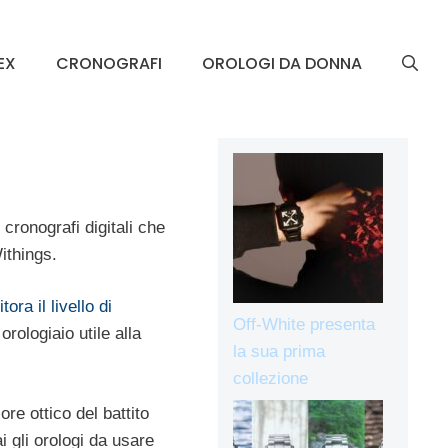
EX
CRONOGRAFI
OROLOGI DA DONNA
cronografi digitali che
ithings.
ra il livello di
Off-White presenta
rologiaio utile alla
la sua prima
collezione
re ottico del battito
 gli orologi da usare