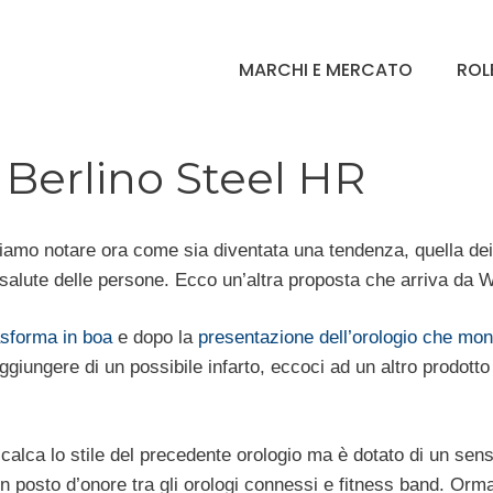
MARCHI E MERCATO
ROL
 Berlino Steel HR
ciamo notare ora come sia diventata una tendenza, quella dei 
i salute delle persone. Ecco un’altra proposta che arriva da W
asforma in boa
e dopo la
presentazione dell’orologio che monito
iungere di un possibile infarto, eccoci ad un altro prodotto o
calca lo stile del precedente orologio ma è dotato di un senso
 posto d’onore tra gli orologi connessi e fitness band. Ormai