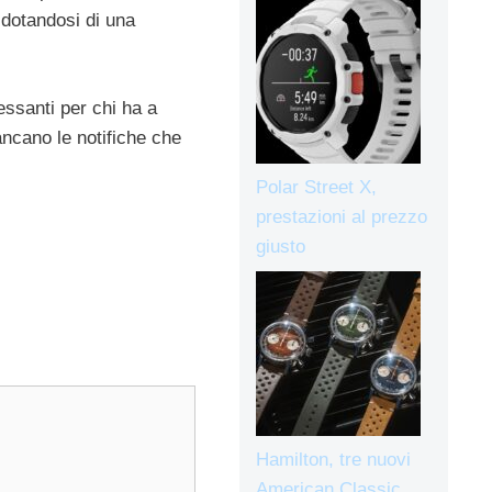
i dotandosi di una
essanti per chi ha a
ancano le notifiche che
Polar Street X,
prestazioni al prezzo
giusto
Hamilton, tre nuovi
American Classic