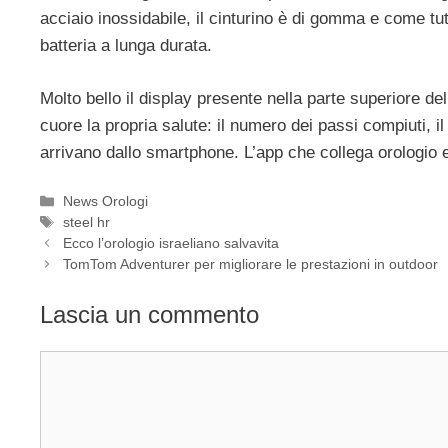
acciaio inossidabile, il cinturino è di gomma e come tutti
batteria a lunga durata.
Molto bello il display presente nella parte superiore d
cuore la propria salute: il numero dei passi compiuti, 
arrivano dallo smartphone. L’app che collega orologio 
Categorie
News Orologi
Tag
steel hr
Navigazione
Ecco l’orologio israeliano salvavita
articolo
TomTom Adventurer per migliorare le prestazioni in outdoor
Lascia un commento
Commento