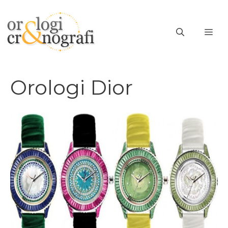
Vai
al
ME
contenuto
Orologi Dior