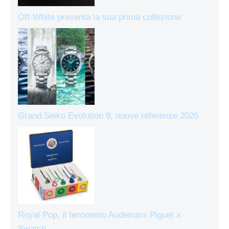
Off-White presenta la sua prima collezione
Grand Seiko Evolution 9, nuove referenze 2026
Royal Pop, il fenomeno Audemars Piguet x
Swatch