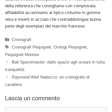
della referenza che consigliamo con comprovata
affidabilità accenniamo al tipico cinturino in gomma
nera e inserti in acciaio che contraddistingue buona
parte degli esemplari del marchio francese.
Categorie
Cronografi
Tag
Cronografi Pequignet
,
Orologi Pequignet
,
Pequignet Moorea
Navigazione
Ball Spacemaster: dallo spazio agli oceani in tutta
articolo
tranquillità
Raymond Weil Nabucco: un cronografo di
carattere
Lascia un commento
Commento