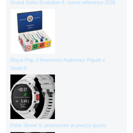
Grand Seiko Evolution 9, nuove referenze 2026
Royal Pop, il fenomeno Audemars Piguet x
Swatch
Polar Street X, prestazioni al prezzo giusto