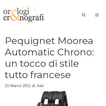
Vai
al
ME
contenuto
Pequignet Moorea
Automatic Chrono:
un tocco di stile
tutto francese
21 Marzo 2011
di
Joel