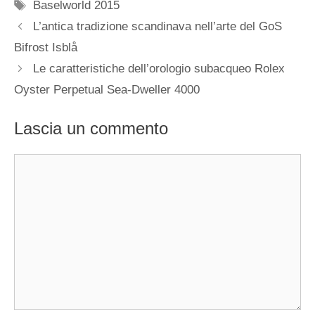
Tag
Baselworld 2015
Navigazione
L’antica tradizione scandinava nell’arte del GoS
articolo
Bifrost Isblå
Le caratteristiche dell’orologio subacqueo Rolex
Oyster Perpetual Sea-Dweller 4000
Lascia un commento
Commento