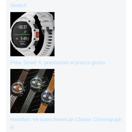
Swatch
Polar Street X, prestazioni al prezzo giusto
Hamilton, tre nuovi American Classic Chronograph
H