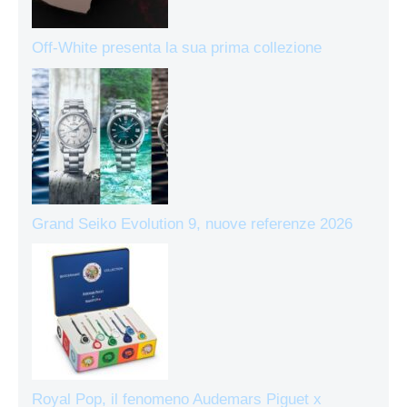
Off-White presenta la sua prima collezione
Grand Seiko Evolution 9, nuove referenze 2026
Royal Pop, il fenomeno Audemars Piguet x