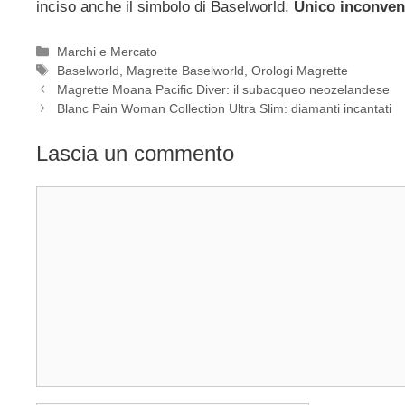
inciso anche il simbolo di Baselworld.
Unico inconve
Categorie
Marchi e Mercato
Tag
Baselworld
,
Magrette Baselworld
,
Orologi Magrette
Navigazione
Magrette Moana Pacific Diver: il subacqueo neozelandese
articolo
Blanc Pain Woman Collection Ultra Slim: diamanti incantati
Lascia un commento
Commento