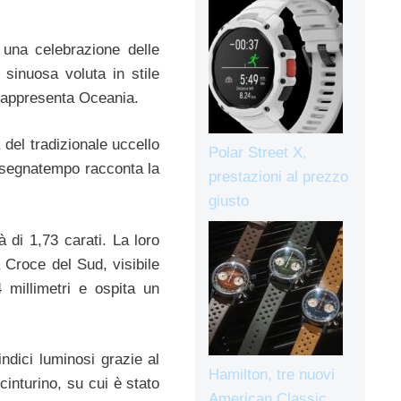
 una celebrazione delle
sinuosa voluta in stile
e rappresenta Oceania.
del tradizionale uccello
Polar Street X,
segnatempo racconta la
prestazioni al prezzo
giusto
à di 1,73 carati. La loro
 Croce del Sud, visibile
 millimetri e ospita un
ndici luminosi grazie al
Hamilton, tre nuovi
inturino, su cui è stato
American Classic