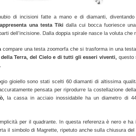
nubio di incisioni fatte a mano e di diamanti, diventando
appresenta una testa Tiki
dalla cui bocca fuoriesce una 
arti dell’incisione. Dalla doppia spirale nasce la voluta ch
à
compare una testa zoomorfa che si trasforma in una testa 
ella Terra, del Cielo e di tutti gli esseri viventi,
questo 
.
gio gioiello sono stati scelti 60 diamanti di altissima qualit
accuratamente pensata per riprodurre la costellazione della
ò,
la cassa in acciaio inossidabile ha un diametro di 44
licità per il quadrante. In questa referenza è nero e ha i
l simbolo di Magrette, ripetuto anche sulla chiusura del c