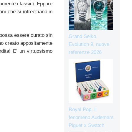
eamente classici. Eppure
ani che si intrecciano in
 possa essere curato sin
Grand Seiko
no creato appositamente
Evolution 9, nuove
dita! E’ un virtuosismo
referenze 2026
Royal Pop, il
fenomeno Audemars
Piguet x Swatch