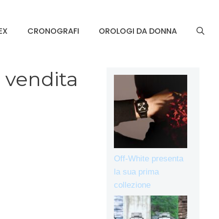
EX
CRONOGRAFI
OROLOGI DA DONNA
 vendita
Off-White presenta
la sua prima
collezione