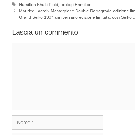
Tag
Hamilton Khaki Field
,
orologi Hamilton
Navigazione
Maurice Lacroix Masterpiece Double Retrograde edizione limi
articolo
Grand Seiko 130° anniversario edizione limitata: così Seiko
Lascia un commento
Commento
Nome