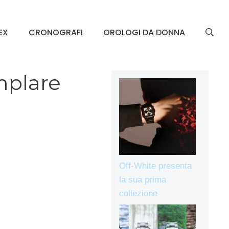
EX
CRONOGRAFI
OROLOGI DA DONNA
mplare
Off-White presenta
la sua prima
collezione