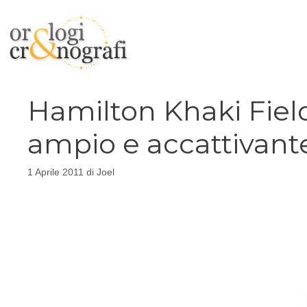
Vai
al
contenuto
Hamilton Khaki Fiel
ampio e accattivant
1 Aprile 2011
di
Joel