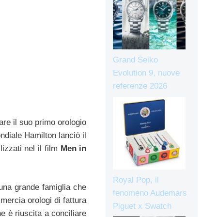
Grand Seiko
Evolution 9, nuove
referenze 2026
are il suo primo orologio
ndiale Hamilton lanciò il
izzati nel il film
Men in
Royal Pop, il
 una grande famiglia che
fenomeno Audemars
ercia orologi di fattura
Piguet x Swatch
 è riuscita a conciliare