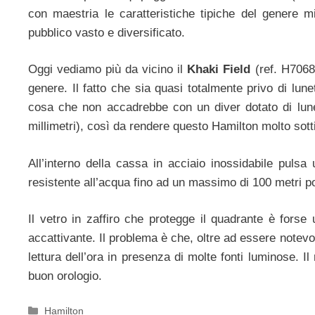
con maestria le caratteristiche tipiche del genere m
pubblico vasto e diversificato.
Oggi vediamo più da vicino il
Khaki Field
(ref. H7068
genere. Il fatto che sia quasi totalmente privo di lun
cosa che non accadrebbe con un diver dotato di lune
millimetri), così da rendere questo Hamilton molto sotti
All’interno della cassa in acciaio inossidabile pulsa
resistente all’acqua fino ad un massimo di 100 metri p
Il vetro in zaffiro che protegge il quadrante è fors
accattivante. Il problema è che, oltre ad essere notevo
lettura dell’ora in presenza di molte fonti luminose. Il
buon orologio.
Categorie
Hamilton