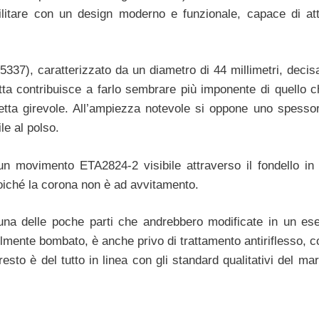
ilitare con un design moderno e funzionale, capace di attr
5337), caratterizzato da un diametro di 44 millimetri, deci
etta contribuisce a farlo sembrare più imponente di quello c
tta girevole. All’ampiezza notevole si oppone uno spessor
le al polso.
 un movimento ETA2824-2 visibile attraverso il fondello in
oiché la corona non è ad avvitamento.
e una delle poche parti che andrebbero modificate in un es
lmente bombato, è anche privo di trattamento antiriflesso, co
 resto è del tutto in linea con gli standard qualitativi del 