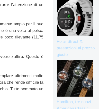
arre l’attenzione di un
samente ampio per il suo
he è una volta al polso,
e poco rilevante (11,75
Polar Street X,
prestazioni al prezzo
giusto
 vetro zaffiro. Questo è
emplare altrimenti molto
sa che rende difficile la
marchio. Tutto sommato un
Hamilton, tre nuovi
American Classic