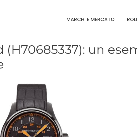
MARCHI E MERCATO
ROL
d (H70685337): un ese
e