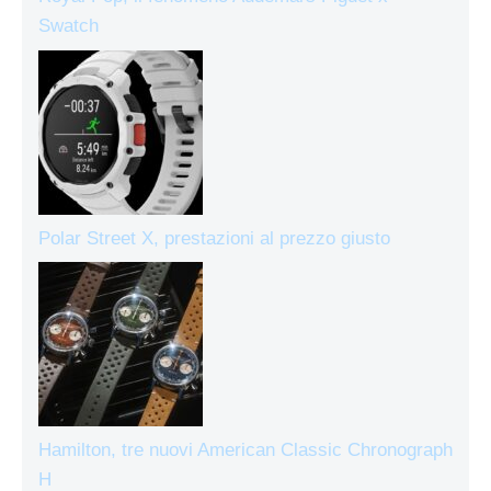
Swatch
Polar Street X, prestazioni al prezzo giusto
Hamilton, tre nuovi American Classic Chronograph
H