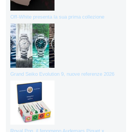
Off-White presenta la sua prima collezione
Grand Seiko Evolution 9, nuove referenze 2026
Royal Pop, il fenomeno Audemars Piguet x