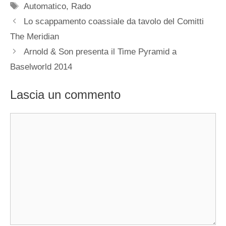
Tag
Automatico
,
Rado
Navigazione
Lo scappamento coassiale da tavolo del Comitti
articolo
The Meridian
Arnold & Son presenta il Time Pyramid a
Baselworld 2014
Lascia un commento
Commento