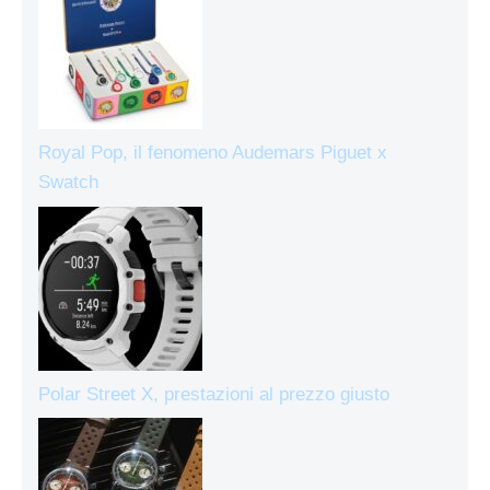
Royal Pop, il fenomeno Audemars Piguet x
Swatch
Polar Street X, prestazioni al prezzo giusto