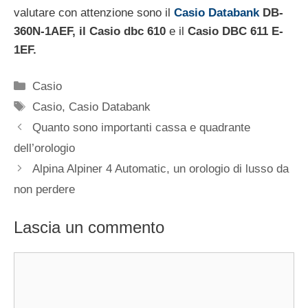
valutare con attenzione sono il
Casio Databank
DB-
360N-1AEF, il
Casio dbc 610
e il
Casio DBC 611 E-
1EF.
Categorie
Casio
Tag
Casio
,
Casio Databank
Navigazione
Quanto sono importanti cassa e quadrante
articolo
dell’orologio
Alpina Alpiner 4 Automatic, un orologio di lusso da
non perdere
Lascia un commento
Commento