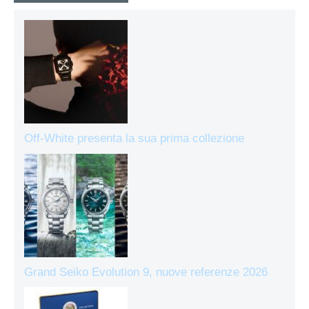
Off-White presenta la sua prima collezione
Grand Seiko Evolution 9, nuove referenze 2026