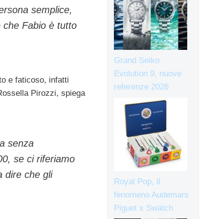
persona semplice,
 che Fabio è tutto
Grand Seiko
Evolution 9, nuove
 e faticoso, infatti
referenze 2026
Rossella Pirozzi, spiega
ma senza
0, se ci riferiamo
 dire che gli
Royal Pop, il
fenomeno Audemars
Piguet x Swatch