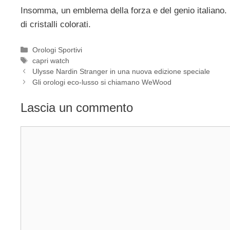
Insomma, un emblema della forza e del genio italiano. I
di cristalli colorati.
Categorie
Orologi Sportivi
Tag
capri watch
Navigazione
Ulysse Nardin Stranger in una nuova edizione speciale
articolo
Gli orologi eco-lusso si chiamano WeWood
Lascia un commento
Commento