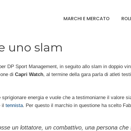
MARCHI E MERCATO
ROL
ne uno slam
per DP Sport Management, in seguito allo slam in doppio vinto
ione di
Capri Watch
, al termine della gara parla di atleti test
e sprigionare energia e vuole che a testimoniarne il valore si
 il
tennista
. Per questo il marchio in questione ha scelto Fab
osse un lottatore, un combattivo, una persona che