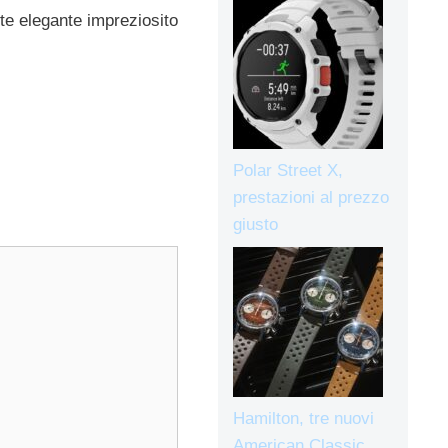
te elegante impreziosito
Polar Street X,
prestazioni al prezzo
giusto
Hamilton, tre nuovi
American Classic