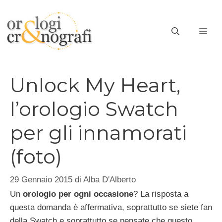
Vai
al
ME
contenuto
Unlock My Heart,
l’orologio Swatch
per gli innamorati
(foto)
29 Gennaio 2015
di
Alba D'Alberto
Un
orologio per ogni occasione
? La risposta a
questa domanda è affermativa, soprattutto se siete fan
della Swatch e soprattutto se pensate che questo