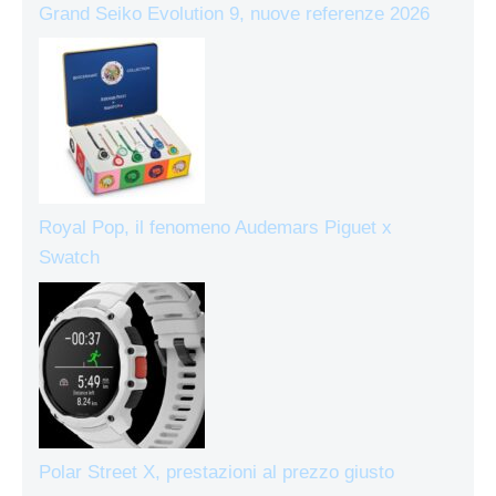
Grand Seiko Evolution 9, nuove referenze 2026
Royal Pop, il fenomeno Audemars Piguet x
Swatch
Polar Street X, prestazioni al prezzo giusto