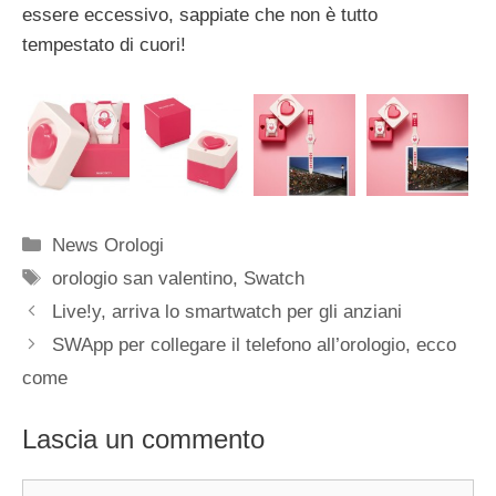
essere eccessivo, sappiate che non è tutto
tempestato di cuori!
Categorie
News Orologi
Tag
orologio san valentino
,
Swatch
Navigazione
Live!y, arriva lo smartwatch per gli anziani
articolo
SWApp per collegare il telefono all’orologio, ecco
come
Lascia un commento
Commento