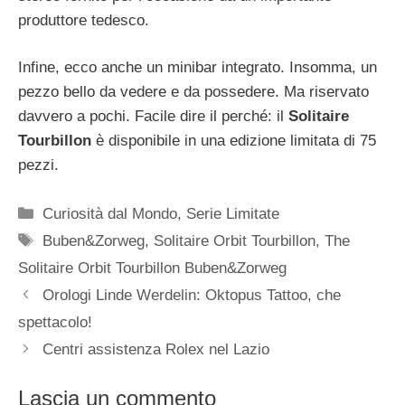
produttore tedesco.
Infine, ecco anche un minibar integrato. Insomma, un
pezzo bello da vedere e da possedere. Ma riservato
davvero a pochi. Facile dire il perché: il
Solitaire
Tourbillon
è disponibile in una edizione limitata di 75
pezzi.
Categorie
Curiosità dal Mondo
,
Serie Limitate
Tag
Buben&Zorweg
,
Solitaire Orbit Tourbillon
,
The
Solitaire Orbit Tourbillon Buben&Zorweg
Navigazione
Orologi Linde Werdelin: Oktopus Tattoo, che
articolo
spettacolo!
Centri assistenza Rolex nel Lazio
Lascia un commento