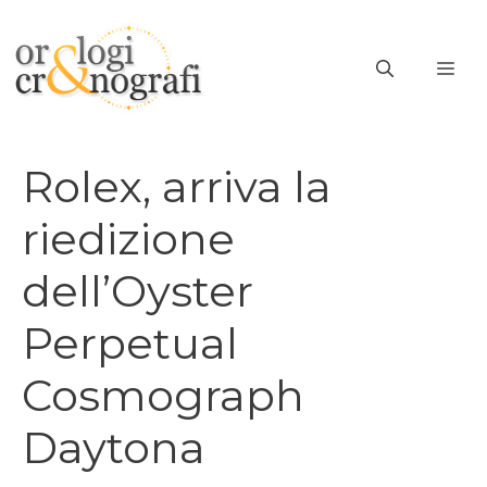
Vai
al
ME
contenuto
Rolex, arriva la
riedizione
dell’Oyster
Perpetual
Cosmograph
Daytona