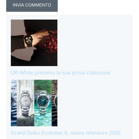
Off-White presenta la sua prima collezione
Grand Seiko Evolution 9, nuove referenze 2026