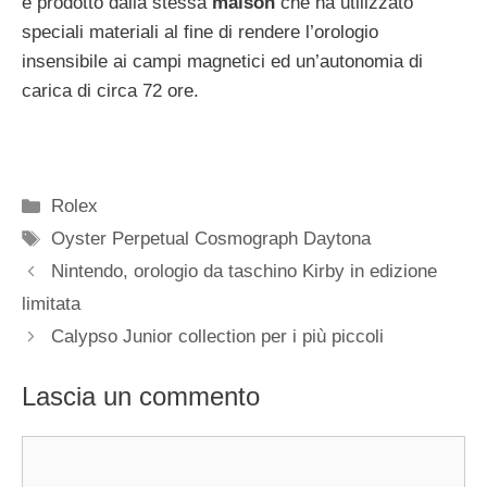
e prodotto dalla stessa
maison
che ha utilizzato
speciali materiali al fine di rendere l’orologio
insensibile ai campi magnetici ed un’autonomia di
carica di circa 72 ore.
Categorie
Rolex
Tag
Oyster Perpetual Cosmograph Daytona
Navigazione
Nintendo, orologio da taschino Kirby in edizione
articolo
limitata
Calypso Junior collection per i più piccoli
Lascia un commento
Commento