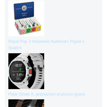
Royal Pop, il fenomeno Audemars Piguet x
Swatch
Polar Street X, prestazioni al prezzo giusto