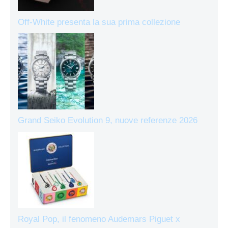
Off-White presenta la sua prima collezione
Grand Seiko Evolution 9, nuove referenze 2026
Royal Pop, il fenomeno Audemars Piguet x