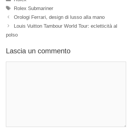
Tag
Rolex Submariner
Navigazione
Orologi Ferrari, design di lusso alla mano
articolo
Louis Vuitton Tambour World Tour: ecletticità al
polso
Lascia un commento
Commento