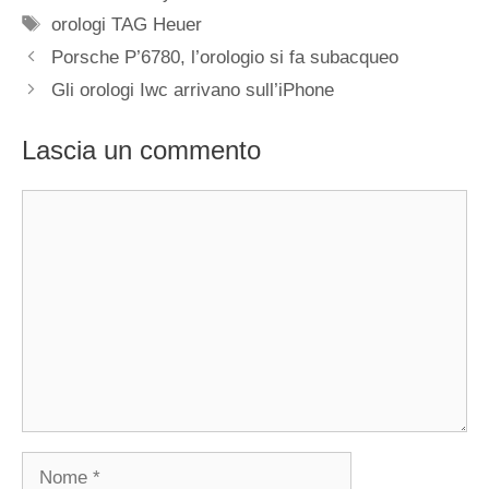
Tag
orologi TAG Heuer
Navigazione
Porsche P’6780, l’orologio si fa subacqueo
articolo
Gli orologi Iwc arrivano sull’iPhone
Lascia un commento
Commento
Nome