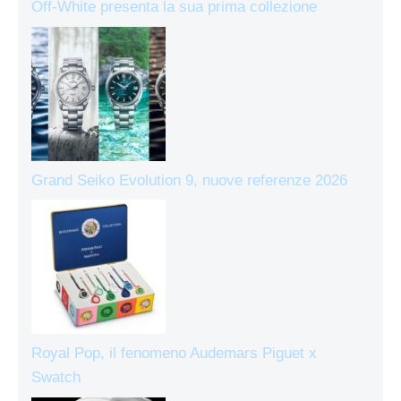
Off-White presenta la sua prima collezione
Grand Seiko Evolution 9, nuove referenze 2026
Royal Pop, il fenomeno Audemars Piguet x
Swatch