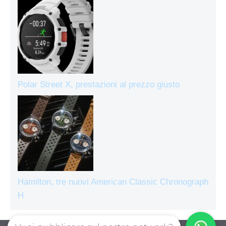
Polar Street X, prestazioni al prezzo giusto
Hamilton, tre nuovi American Classic Chronograph
H