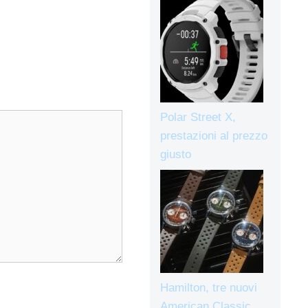
Polar Street X,
prestazioni al prezzo
giusto
Hamilton, tre nuovi
American Classic