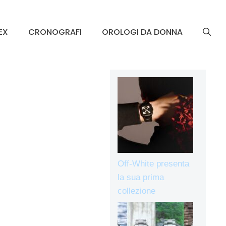
EX
CRONOGRAFI
OROLOGI DA DONNA
Off-White presenta
la sua prima
collezione