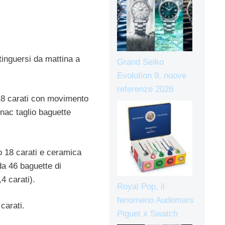
inguersi da mattina a
Grand Seiko
Evolution 9, nuove
referenze 2026
 18 carati con movimento
gnac taglio baguette
o 18 carati e ceramica
da 46 baguette di
4 carati).
Royal Pop, il
fenomeno Audemars
carati.
Piguet x Swatch