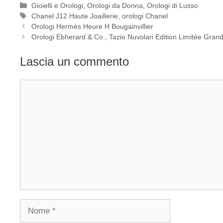
Categorie
Gioielli e Orologi
,
Orologi da Donna
,
Orologi di Lusso
Tag
Chanel J12 Haute Joaillerie
,
orologi Chanel
Navigazione
Orologi Hermès Heure H Bougainvillier
articolo
Orologi Ebherard & Co., Tazio Nuvolari Edition Limitée Gran
Lascia un commento
Commento
Nome