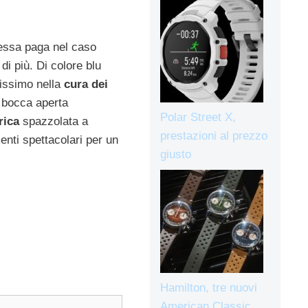
essa paga nel caso
di più. Di colore blu
tissimo nella
cura dei
a bocca aperta
Polar Street X,
rica
spazzolata a
prestazioni al prezzo
menti spettacolari per un
giusto
Hamilton, tre nuovi
American Classic