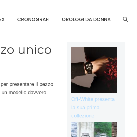
EX
CRONOGRAFI
OROLOGI DA DONNA
zo unico
 per presentare il pezzo
in un modello davvero
Off-White presenta
la sua prima
collezione