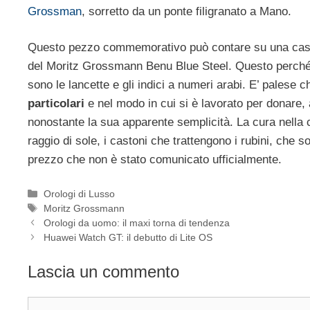
Grossman
, sorretto da un ponte filigranato a Mano.
Questo pezzo commemorativo può contare su una cassa 
del Moritz Grossmann Benu Blue Steel. Questo perché
sono le lancette e gli indici a numeri arabi. E’ palese c
particolari
e nel modo in cui si è lavorato per donare,
nonostante la sua apparente semplicità. La cura nella c
raggio di sole, i castoni che trattengono i rubini, che so
prezzo che non è stato comunicato ufficialmente.
Categorie
Orologi di Lusso
Tag
Moritz Grossmann
Navigazione
Orologi da uomo: il maxi torna di tendenza
articolo
Huawei Watch GT: il debutto di Lite OS
Lascia un commento
Commento