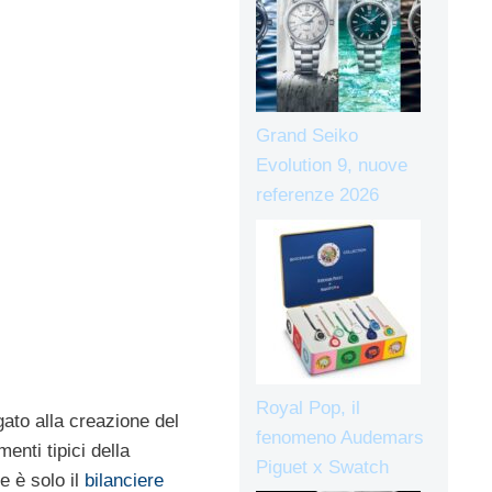
Grand Seiko
Evolution 9, nuove
referenze 2026
Royal Pop, il
gato alla creazione del
fenomeno Audemars
enti tipici della
Piguet x Swatch
e è solo il
bilanciere