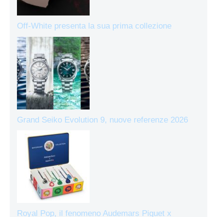
Off-White presenta la sua prima collezione
Grand Seiko Evolution 9, nuove referenze 2026
Royal Pop, il fenomeno Audemars Piguet x