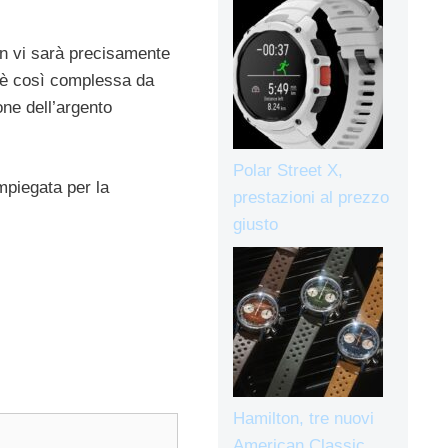
on vi sarà precisamente
o è così complessa da
one dell’argento
Polar Street X,
impiegata per la
prestazioni al prezzo
giusto
Hamilton, tre nuovi
American Classic