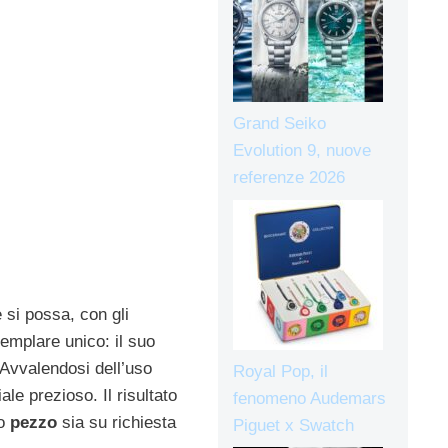
Grand Seiko
Evolution 9, nuove
referenze 2026
si possa, con gli
semplare unico: il suo
. Avvalendosi dell’uso
Royal Pop, il
le prezioso. Il risultato
fenomeno Audemars
to
pezzo
sia su richiesta
Piguet x Swatch