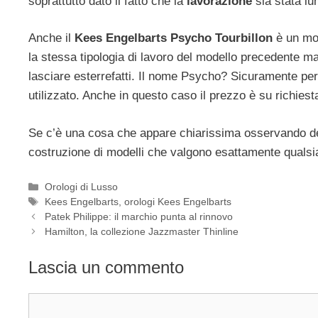
soprattutto dato il fatto che la
lavorazione
sia stata lu
Anche il
Kees Engelbarts Psycho Tourbillon
è un mod
la stessa tipologia di lavoro del modello precedente m
lasciare esterrefatti. Il nome Psycho? Sicuramente per v
utilizzato. Anche in questo caso il prezzo è su richiest
Se c’è una cosa che appare chiarissima osservando d
costruzione di modelli che valgono esattamente qualsiasi
Categorie
Orologi di Lusso
Tag
Kees Engelbarts
,
orologi Kees Engelbarts
Navigazione
Patek Philippe: il marchio punta al rinnovo
articolo
Hamilton, la collezione Jazzmaster Thinline
Lascia un commento
Commento