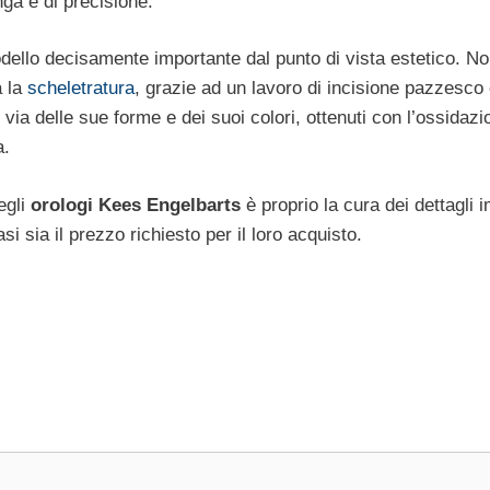
nga e di precisione.
ello decisamente importante dal punto di vista estetico. N
a la
scheletratura
, grazie ad un lavoro di incisione pazzesc
ia delle sue forme e dei suoi colori, ottenuti con l’ossidazi
a.
egli
orologi Kees Engelbarts
è proprio la cura dei dettagli 
 sia il prezzo richiesto per il loro acquisto.