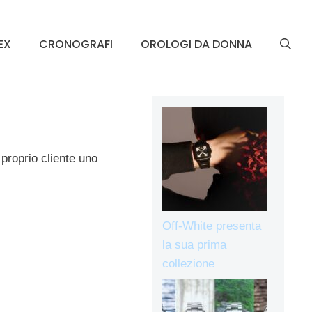
EX
CRONOGRAFI
OROLOGI DA DONNA
 proprio cliente uno
Off-White presenta
la sua prima
collezione