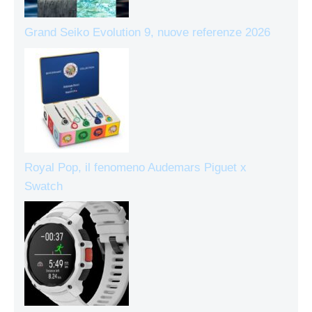
Grand Seiko Evolution 9, nuove referenze 2026
Royal Pop, il fenomeno Audemars Piguet x
Swatch