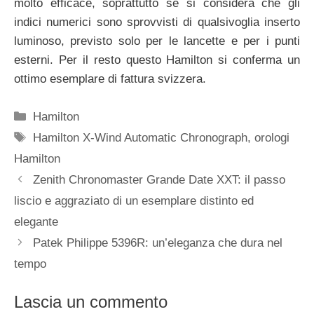
molto efficace, soprattutto se si considera che gli
indici numerici sono sprovvisti di qualsivoglia inserto
luminoso, previsto solo per le lancette e per i punti
esterni. Per il resto questo Hamilton si conferma un
ottimo esemplare di fattura svizzera.
Categorie
Hamilton
Tag
Hamilton X-Wind Automatic Chronograph
,
orologi
Hamilton
Navigazione
Zenith Chronomaster Grande Date XXT: il passo
articolo
liscio e aggraziato di un esemplare distinto ed
elegante
Patek Philippe 5396R: un’eleganza che dura nel
tempo
Lascia un commento