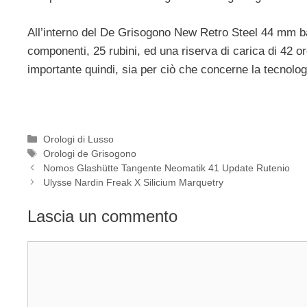
All’interno del De Grisogono New Retro Steel 44 mm ba
componenti, 25 rubini, ed una riserva di carica di 42 o
importante quindi, sia per ciò che concerne la tecnologi
Categorie
Orologi di Lusso
Tag
Orologi de Grisogono
Navigazione
Nomos Glashütte Tangente Neomatik 41 Update Rutenio
articolo
Ulysse Nardin Freak X Silicium Marquetry
Lascia un commento
Commento