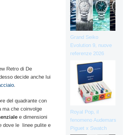
Grand Seiko
Evolution 9, nuove
referenze 2026
New Retro di De
Adesso decide anche lui
acciaio
.
lore del quadrante con
sa ma che coinvolge
Royal Pop, il
enziale
e dimensioni
fenomeno Audemars
dove le linee pulite e
Piguet x Swatch