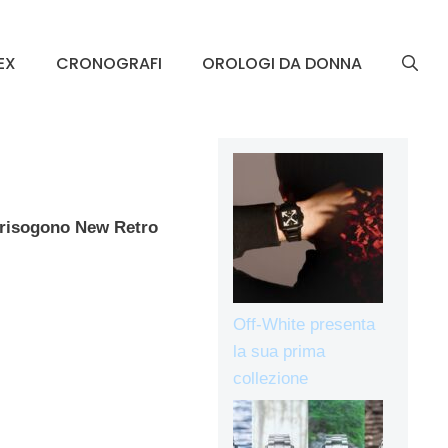
EX
CRONOGRAFI
OROLOGI DA DONNA
risogono New Retro
Off-White presenta
la sua prima
collezione