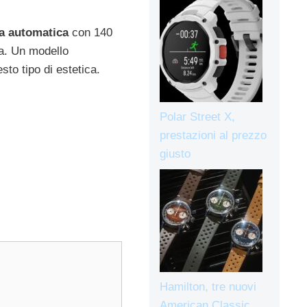
a automatica
con 140
ta. Un modello
sto tipo di estetica.
Polar Street X,
prestazioni al prezzo
giusto
Hamilton, tre nuovi
American Classic