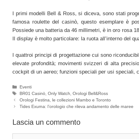
I primi modelli Bell & Ross, si diceva, sono stati prog
famosa roulette del casinò, questo esemplare è poss
Possiede una batteria da 46 millimetri, è in oro rosa 1
Il display è molto particolare: la ruota all’interno del 
I quattroi principi di progettazione cui sono riconducib
elevate profondità; movimenti svizzeri di alta precision
cockpit di un aereo; funzioni speciali per usi speciali
Categorie
Eventi
Tag
BR01 Casinò
,
Only Watch
,
Orologi Bell&Ross
Navigazione
Orologi Festina, le collezioni Mambo e Toronto
articolo
Tides Exuma: l’orologio che rileva andamento delle maree
Lascia un commento
Commento