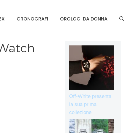
EX
CRONOGRAFI
OROLOGI DA DONNA
 Watch
Off-White presenta
la sua prima
collezione