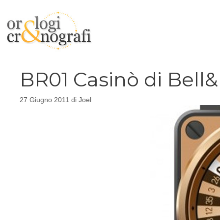
Vai
al
contenuto
BR01 Casinò di Bell&
27 Giugno 2011
di
Joel