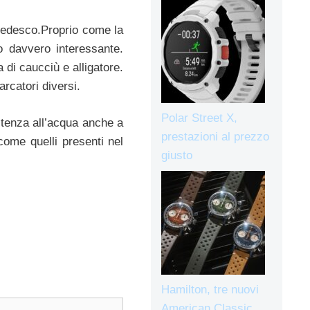
 tedesco.Proprio come la
o davvero interessante.
 di caucciù e alligatore.
arcatori diversi.
Polar Street X,
istenza all’acqua anche a
prestazioni al prezzo
 come quelli presenti nel
giusto
Hamilton, tre nuovi
American Classic