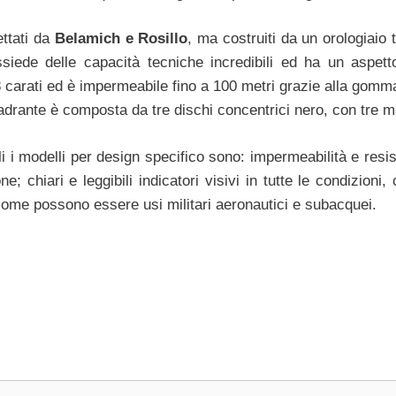
ettati da
Belamich e Rosillo
, ma costruiti da un orologiaio
iede delle capacità tecniche incredibili ed ha un aspett
8 carati ed è impermeabile fino a 100 metri grazie alla gomma
quadrante è composta da tre dischi concentrici nero, con tre m
ili i modelli per design specifico sono: impermeabilità e res
e; chiari e leggibili indicatori visivi in tutte le condizioni,
, come possono essere usi militari aeronautici e subacquei.