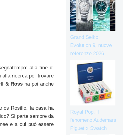
Grand Seiko
Evolution 9, nuove
referenze 2026
segnatempo: alla fine di
i alla ricerca per trovare
ll & Ross
ha poi anche
rlos Rosillo, la casa ha
Royal Pop, il
stico? Si parte sempre da
fenomeno Audemars
linee e a cui può essere
Piguet x Swatch