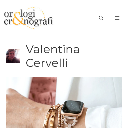
Vai
al
ME
contenuto
Valentina
Cervelli