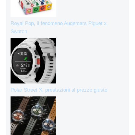
Royal Pop, il fenomeno Audemars Piguet x
Swatch
Polar Street X, prestazioni al prezzo giusto