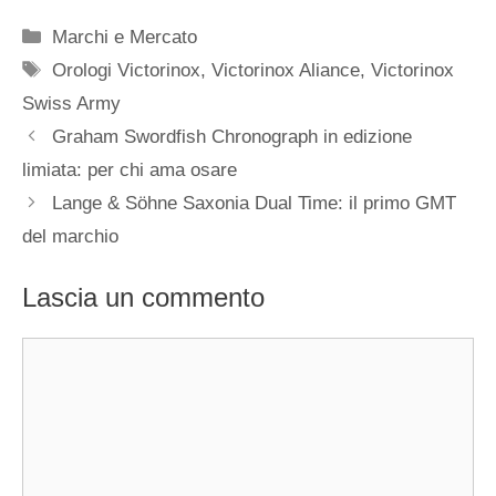
Categorie
Marchi e Mercato
Tag
Orologi Victorinox
,
Victorinox Aliance
,
Victorinox
Swiss Army
Navigazione
Graham Swordfish Chronograph in edizione
articolo
limiata: per chi ama osare
Lange & Söhne Saxonia Dual Time: il primo GMT
del marchio
Lascia un commento
Commento