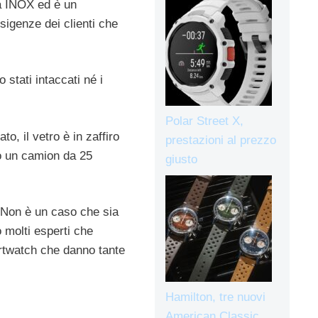
ma INOX ed è un
sigenze dei clienti che
 stati intaccati né i
Polar Street X,
, il vetro è in zaffiro
prestazioni al prezzo
to un camion da 25
giusto
 Non è un caso che sia
 molti esperti che
artwatch che danno tante
Hamilton, tre nuovi
American Classic