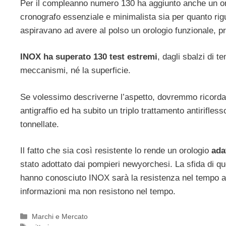
Per il compleanno numero 130 ha aggiunto anche un orolo
cronografo essenziale e minimalista sia per quanto rigu
aspiravano ad avere al polso un orologio funzionale, pr
INOX ha superato 130 test estremi
, dagli sbalzi di t
meccanismi, né la superficie.
Se volessimo descriverne l’aspetto, dovremmo ricordare
antigraffio ed ha subito un triplo trattamento antirifl
tonnellate.
Il fatto che sia così resistente lo rende un orologio
ada
stato adottato dai pompieri newyorchesi. La sfida di q
hanno conosciuto INOX sarà la resistenza nel tempo a f
informazioni ma non resistono nel tempo.
Categorie
Marchi e Mercato