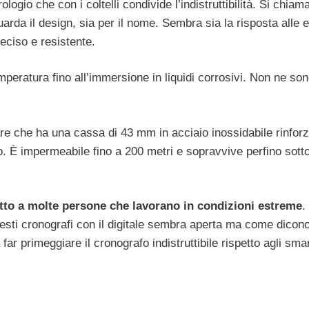
gio che con i coltelli condivide l’indistruttibilità. Si chia
arda il design, sia per il nome. Sembra sia la risposta alle e
eciso e resistente.
emperatura fino all’immersione in liquidi corrosivi. Non ne sono
 che ha una cassa di 43 mm in acciaio inossidabile rinforzato
esso. È impermeabile fino a 200 metri e sopravvive perfino sot
tto a molte persone che lavorano in condizioni estreme
.
uesti cronografi con il digitale sembra aperta ma come dicono
ar primeggiare il cronografo indistruttibile rispetto agli sm