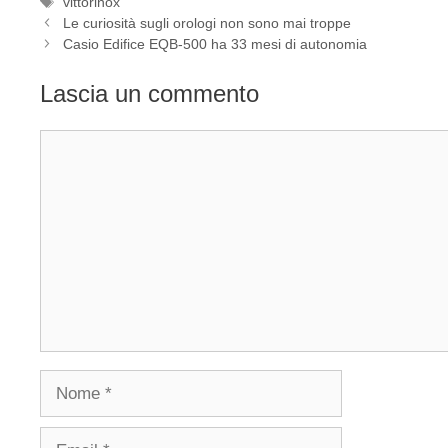
Tag
vittorinox
Navigazione
Le curiosità sugli orologi non sono mai troppe
articolo
Casio Edifice EQB-500 ha 33 mesi di autonomia
Lascia un commento
Commento
Nome
Email