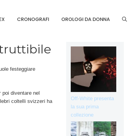
EX
CRONOGRAFI
OROLOGI DA DONNA
truttibile
uole festeggiare
 poi diventare nel
Off-White presenta
bri coltelli svizzeri ha
la sua prima
collezione