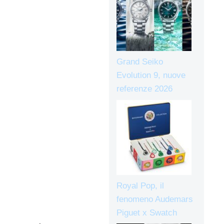
Grand Seiko
Evolution 9, nuove
referenze 2026
Royal Pop, il
fenomeno Audemars
Piguet x Swatch