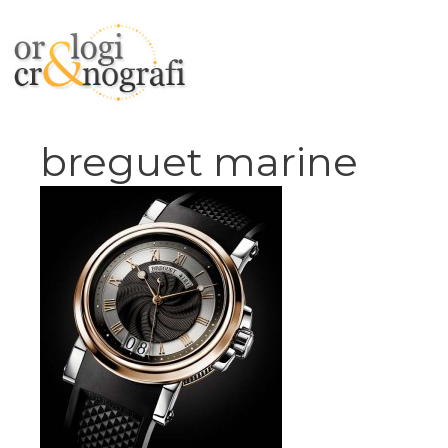
Vai
al
contenuto
breguet marine