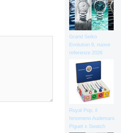
Grand Seiko
Evolution 9, nuove
referenze 2026
Royal Pop, il
fenomeno Audemars
Piguet x Swatch