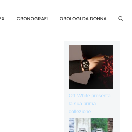
EX
CRONOGRAFI
OROLOGI DA DONNA
Off-White presenta
la sua prima
collezione