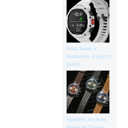
Polar Street X,
prestazioni al prezzo
giusto
Hamilton, tre nuovi
American Classic