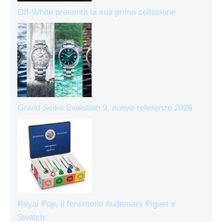
Off-White presenta la sua prima collezione
Grand Seiko Evolution 9, nuove referenze 2026
Royal Pop, il fenomeno Audemars Piguet x
Swatch