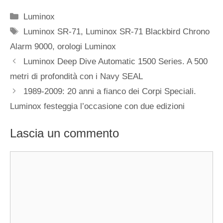
Categorie
Luminox
Tag
Luminox SR-71
,
Luminox SR-71 Blackbird Chrono
Alarm 9000
,
orologi Luminox
Navigazione
Luminox Deep Dive Automatic 1500 Series. A 500
articolo
metri di profondità con i Navy SEAL
1989-2009: 20 anni a fianco dei Corpi Speciali.
Luminox festeggia l’occasione con due edizioni
Lascia un commento
Commento