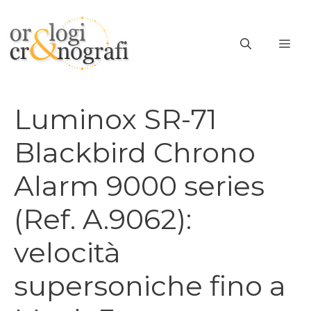
Vai
al
ME
contenuto
Luminox SR-71
Blackbird Chrono
Alarm 9000 series
(Ref. A.9062):
velocità
supersoniche fino a