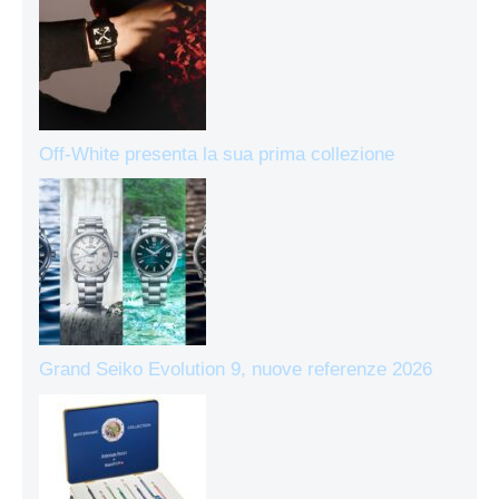
Off-White presenta la sua prima collezione
Grand Seiko Evolution 9, nuove referenze 2026