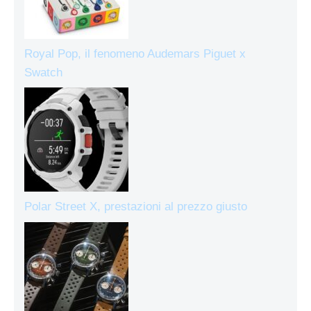
Royal Pop, il fenomeno Audemars Piguet x
Swatch
Polar Street X, prestazioni al prezzo giusto