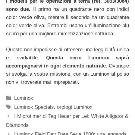
I modelli per le operazioni a terra (ref. 3063/3064)
sono due.
Il primo ha un quadrante nero con indici
color verde oliva, mentre il secondo ha un quadrante
color verde oliva. Entrambi usano un’illuminazione blu
scuro per una migliore mimetizzazione notturna.
Questo non impedisce di ottenere una leggibilità unica
e invidiabile.
Questa serie Luminox saprà
accompagnarvi in ogni elemento naturale.
Ovunque
si svolga la vostra missione, con un Luminox al polso
non vi troverete mai impreparati.
Categorie
Luminox
Tag
Luminox Specials
,
orologi Luminox
Navigazione
I Microtimer di Tag Heuer per Lei: White Alligator &
articolo
Diamonds
Luminox Field Day Date Serie 1800: una leggenda