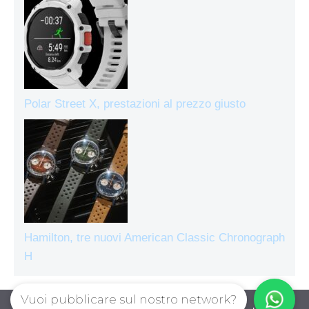
Polar Street X, prestazioni al prezzo giusto
Hamilton, tre nuovi American Classic Chronograph
H
Vuoi pubblicare sul nostro network?