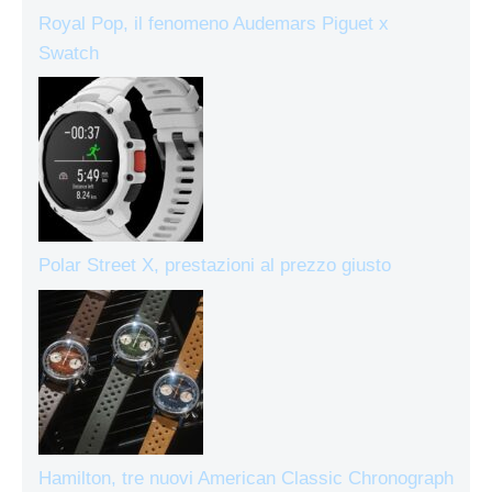
Royal Pop, il fenomeno Audemars Piguet x
Swatch
Polar Street X, prestazioni al prezzo giusto
Hamilton, tre nuovi American Classic Chronograph