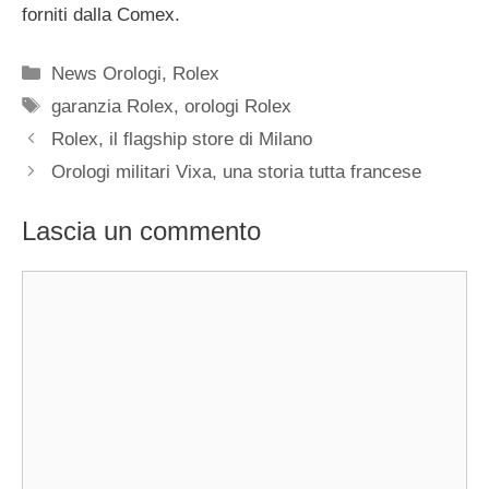
forniti dalla Comex.
Categorie
News Orologi
,
Rolex
Tag
garanzia Rolex
,
orologi Rolex
Navigazione
Rolex, il flagship store di Milano
articolo
Orologi militari Vixa, una storia tutta francese
Lascia un commento
Commento