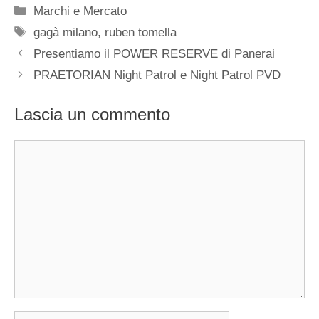
Categorie
Marchi e Mercato
Tag
gagà milano
,
ruben tomella
Navigazione
Presentiamo il POWER RESERVE di Panerai
articolo
PRAETORIAN Night Patrol e Night Patrol PVD
Lascia un commento
Commento