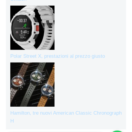
Polar Street X, prestazioni al prezzo giusto
Hamilton, tre nuovi American Classic Chronograph
H