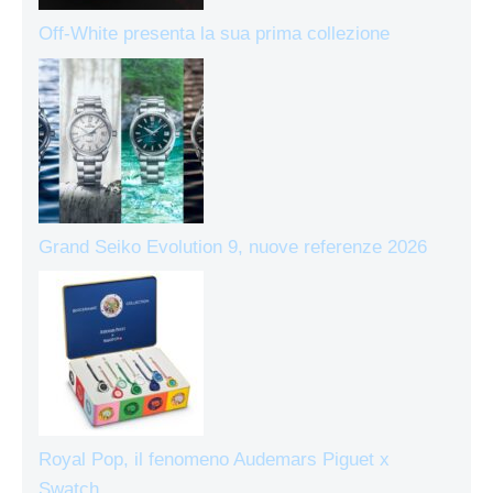
Off-White presenta la sua prima collezione
Grand Seiko Evolution 9, nuove referenze 2026
Royal Pop, il fenomeno Audemars Piguet x
Swatch