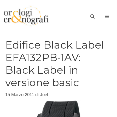
Vai
al
ME
contenuto
Edifice Black Label
EFA132PB-1AV:
Black Label in
versione basic
15 Marzo 2011
di
Joel