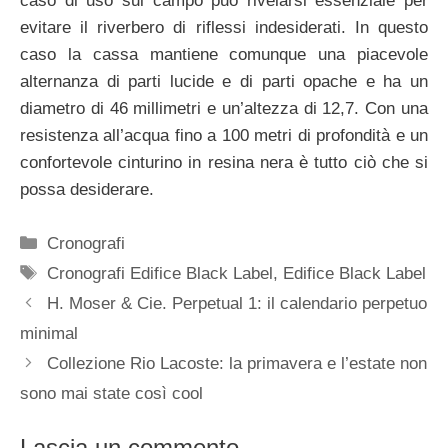
caso di uso sul campo può rivelarsi essenziale per
evitare il riverbero di riflessi indesiderati. In questo
caso la cassa mantiene comunque una piacevole
alternanza di parti lucide e di parti opache e ha un
diametro di 46 millimetri e un’altezza di 12,7. Con una
resistenza all’acqua fino a 100 metri di profondità e un
confortevole cinturino in resina nera è tutto ciò che si
possa desiderare.
Categorie
Cronografi
Tag
Cronografi Edifice Black Label
,
Edifice Black Label
Navigazione
H. Moser & Cie. Perpetual 1: il calendario perpetuo
articolo
minimal
Collezione Rio Lacoste: la primavera e l’estate non
sono mai state così cool
Lascia un commento