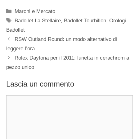
Categorie
Marchi e Mercato
Tag
Badollet La Stellaire
,
Badollet Tourbillon
,
Orologi
Badollet
Navigazione
RSW Outland Round: un modo alternativo di
articolo
leggere l’ora
Rolex Daytona per il 2011: lunetta in cerachrom a
pezzo unico
Lascia un commento
Commento