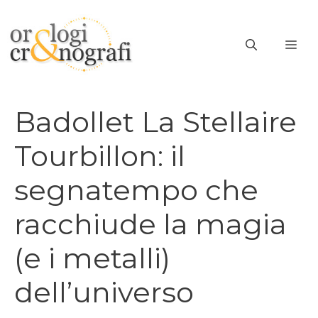
Vai
al
ME
contenuto
Badollet La Stellaire
Tourbillon: il
segnatempo che
racchiude la magia
(e i metalli)
dell’universo