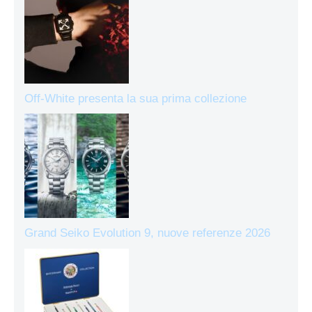
Off-White presenta la sua prima collezione
Grand Seiko Evolution 9, nuove referenze 2026