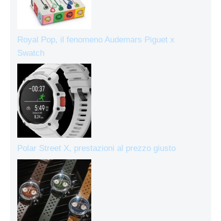
Royal Pop, il fenomeno Audemars Piguet x
Swatch
Polar Street X, prestazioni al prezzo giusto