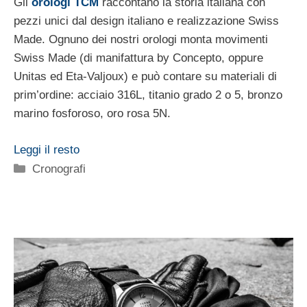
Gli
orologi TCM
raccontano la storia italiana con
pezzi unici dal design italiano e realizzazione Swiss
Made. Ognuno dei nostri orologi monta movimenti
Swiss Made (di manifattura by Concepto, oppure
Unitas ed Eta-Valjoux) e può contare su materiali di
prim’ordine: acciaio 316L, titanio grado 2 o 5, bronzo
marino fosforoso, oro rosa 5N.
Leggi il resto
Categorie
Cronografi