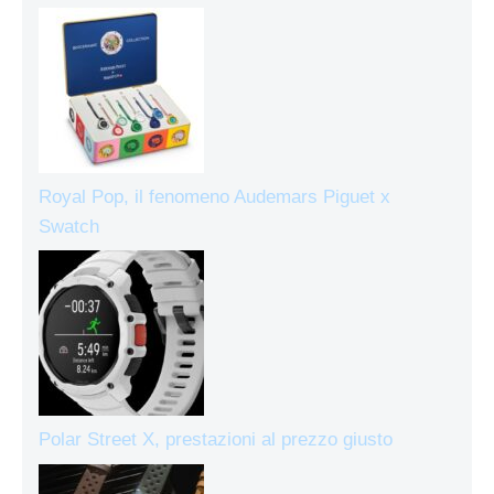
Royal Pop, il fenomeno Audemars Piguet x
Swatch
Polar Street X, prestazioni al prezzo giusto