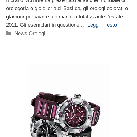
Il brand VipTime ha presentato al salone mondiale di
orologeria e gioielleria di Basilea, gli orologi colorati e
glamour per vivere iun maniera totalizzante l’estate
2011. Gli esemplari in questione …
Leggi il resto
Categorie
News Orologi