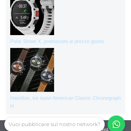
Polar Street X, prestazioni al prezzo giusto
Hamilton, tre nuovi American Classic Chronograph
H
Vuoi pubblicare sul nostro network?
Orologiecronografi © 2026. All right reserverd.