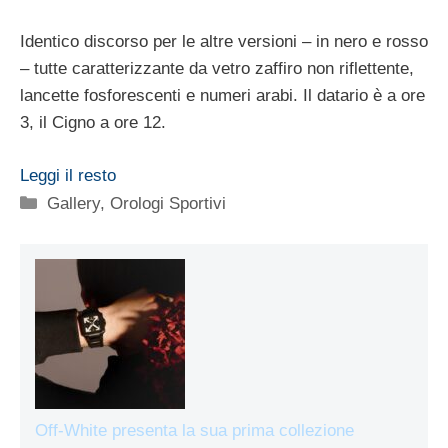
Identico discorso per le altre versioni – in nero e rosso
– tutte caratterizzante da vetro zaffiro non riflettente,
lancette fosforescenti e numeri arabi. Il datario è a ore
3, il Cigno a ore 12.
Leggi il resto
Categorie
Gallery
,
Orologi Sportivi
Off-White presenta la sua prima collezione