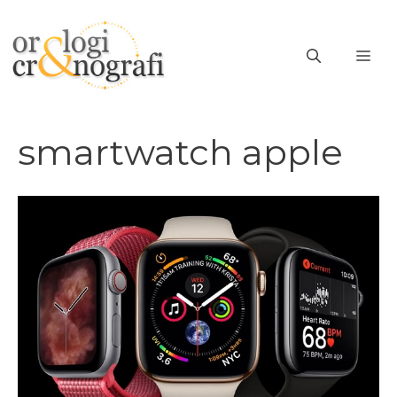
Vai
al
ME
contenuto
smartwatch apple