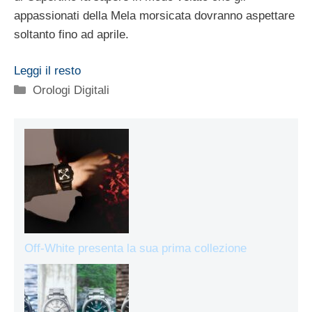
appassionati della Mela morsicata dovranno aspettare
soltanto fino ad aprile.
Leggi il resto
Categorie
Orologi Digitali
Off-White presenta la sua prima collezione