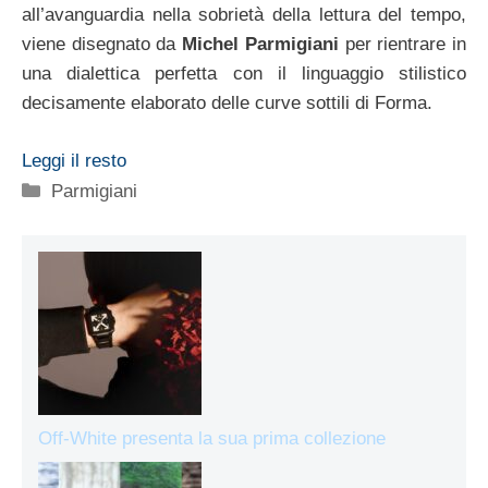
all’avanguardia nella sobrietà della lettura del tempo,
viene disegnato da
Michel Parmigiani
per rientrare in
una dialettica perfetta con il linguaggio stilistico
decisamente elaborato delle curve sottili di Forma.
Leggi il resto
Categorie
Parmigiani
Off-White presenta la sua prima collezione