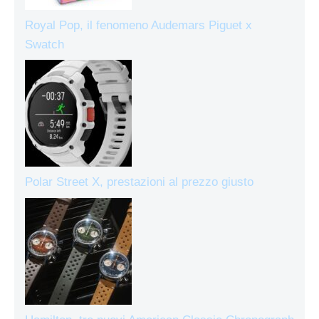
Royal Pop, il fenomeno Audemars Piguet x
Swatch
Polar Street X, prestazioni al prezzo giusto