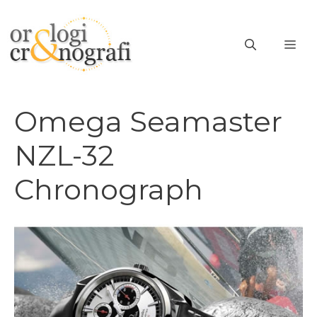
Vai
al
ME
contenuto
Omega Seamaster
NZL-32
Chronograph