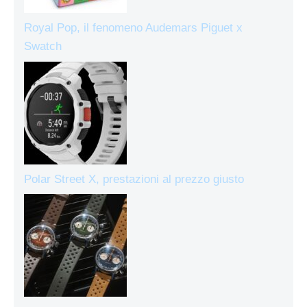
Royal Pop, il fenomeno Audemars Piguet x
Swatch
Polar Street X, prestazioni al prezzo giusto