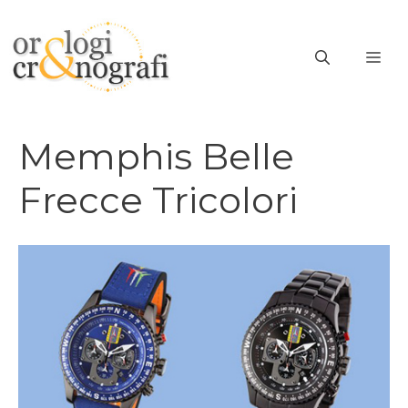
Vai
al
ME
contenuto
Memphis Belle
Frecce Tricolori