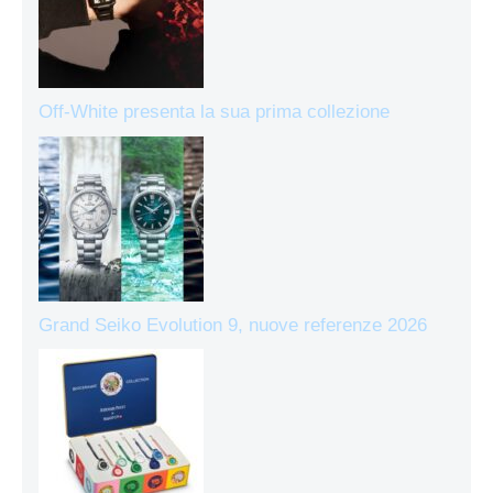
Off-White presenta la sua prima collezione
Grand Seiko Evolution 9, nuove referenze 2026