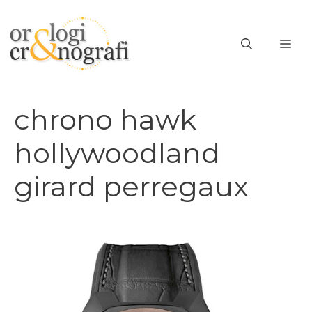
Vai
al
ME
contenuto
chrono hawk
hollywoodland
girard perregaux