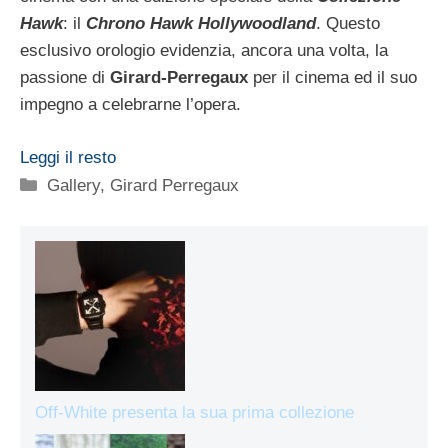
Hawk
: il
Chrono Hawk Hollywoodland
. Questo
esclusivo orologio evidenzia, ancora una volta, la
passione di
Girard-Perregaux
per il cinema ed il suo
impegno a celebrarne l’opera.
Leggi il resto
Categorie
Gallery
,
Girard Perregaux
Off-White presenta la sua prima collezione