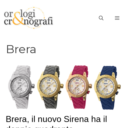
Vai
al
ME
contenuto
Brera
Brera, il nuovo Sirena ha il