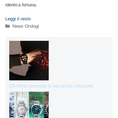
identica fortuna.
Leggi il resto
Categorie
News Orologi
Off-White presenta la sua prima collezione