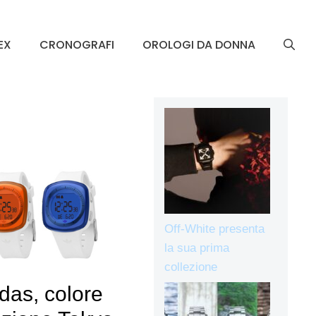
EX
CRONOGRAFI
OROLOGI DA DONNA
Off-White presenta
la sua prima
collezione
das, colore