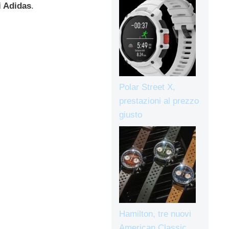
i Adidas
.
Polar Street X,
prestazioni al prezzo
giusto
Hamilton, tre nuovi
American Classic