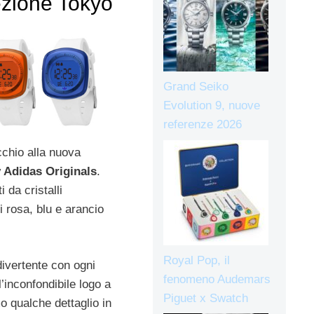
ezione Tokyo
Grand Seiko
Evolution 9, nuove
referenze 2026
cchio alla nuova
 Adidas Originals
.
i da cristalli
i rosa, blu e arancio
Royal Pop, il
divertente con ogni
fenomeno Audemars
l’inconfondibile logo a
Piguet x Swatch
o qualche dettaglio in