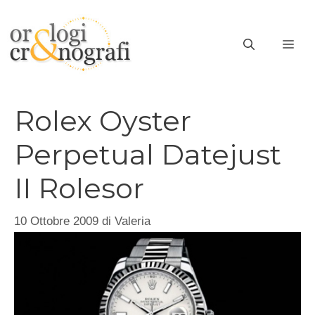
Vai
al
ME
contenuto
Rolex Oyster
Perpetual Datejust
II Rolesor
10 Ottobre 2009
di
Valeria