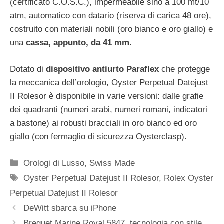
(certificato C.O.S.C.), impermeabile sino a 100 mt/10
atm, automatico con datario (riserva di carica 48 ore),
costruito con materiali nobili (oro bianco e oro giallo) e
una
cassa, appunto, da 41 mm
.
Dotato di
dispositivo antiurto Paraflex
che protegge
la meccanica dell’orologio, Oyster Perpetual Datejust
II Rolesor è disponibile in varie versioni: dalle grafie
dei quadranti (numeri arabi, numeri romani, indicatori
a bastone) ai robusti bracciali in oro bianco ed oro
giallo (con fermaglio di sicurezza Oysterclasp).
Categorie
Orologi di Lusso
,
Swiss Made
Tag
Oyster Perpetual Datejust II Rolesor
,
Rolex Oyster
Perpetual Datejust II Rolesor
Navigazione
DeWitt sbarca su iPhone
articolo
Breguet Marine Royal 5847, tecnologia con stile