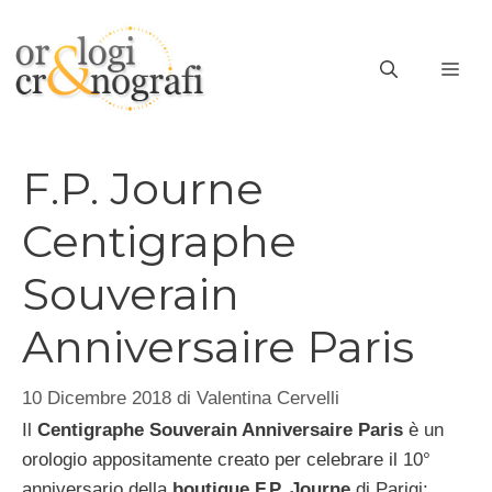
Vai
al
ME
contenuto
F.P. Journe
Centigraphe
Souverain
Anniversaire Paris
10 Dicembre 2018
di
Valentina Cervelli
Il
Centigraphe Souverain Anniversaire Paris
è un
orologio appositamente creato per celebrare il 10°
anniversario della
boutique F.P. Journe
di Parigi: