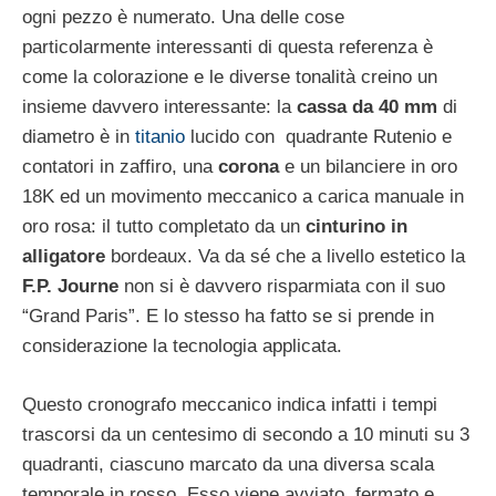
ogni pezzo è numerato. Una delle cose
particolarmente interessanti di questa referenza è
come la colorazione e le diverse tonalità creino un
insieme davvero interessante: la
cassa da 40 mm
di
diametro è in
titanio
lucido con quadrante Rutenio e
contatori in zaffiro, una
corona
e un bilanciere in oro
18K ed un movimento meccanico a carica manuale in
oro rosa: il tutto completato da un
cinturino in
alligatore
bordeaux. Va da sé che a livello estetico la
F.P. Journe
non si è davvero risparmiata con il suo
“Grand Paris”. E lo stesso ha fatto se si prende in
considerazione la tecnologia applicata.
Questo cronografo meccanico indica infatti i tempi
trascorsi da un centesimo di secondo a 10 minuti su 3
quadranti, ciascuno marcato da una diversa scala
temporale in rosso. Esso viene avviato, fermato e