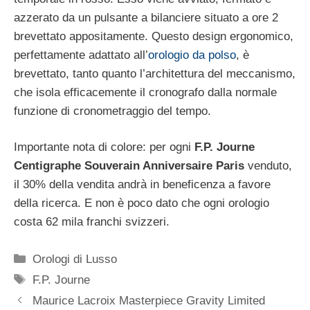
azzerato da un pulsante a bilanciere situato a ore 2
brevettato appositamente. Questo design ergonomico,
perfettamente adattato all’
orologio da polso
, è
brevettato, tanto quanto l’architettura del meccanismo,
che isola efficacemente il cronografo dalla normale
funzione di cronometraggio del tempo.
Importante nota di colore: per ogni
F.P. Journe
Centigraphe Souverain Anniversaire Paris
venduto,
il 30% della vendita andrà in beneficenza a favore
della ricerca. E non è poco dato che ogni orologio
costa 62 mila franchi svizzeri.
Categorie
Orologi di Lusso
Tag
F.P. Journe
Navigazione
Maurice Lacroix Masterpiece Gravity Limited