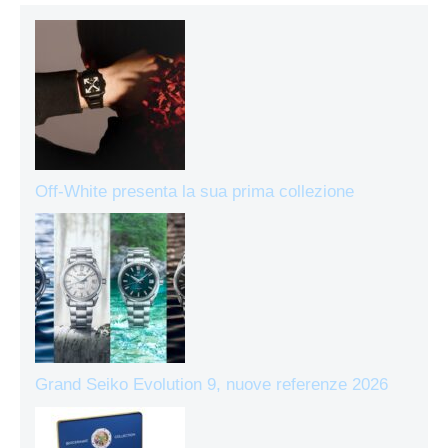
Off-White presenta la sua prima collezione
Grand Seiko Evolution 9, nuove referenze 2026