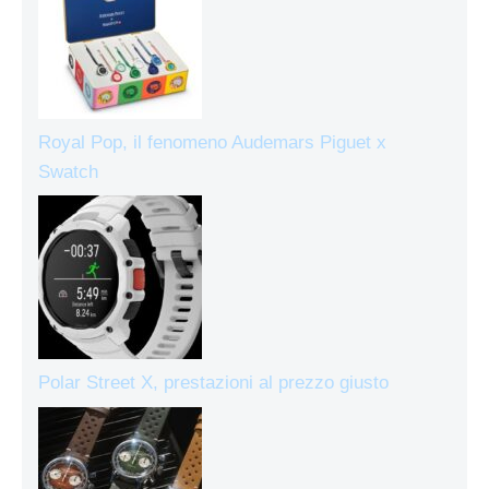
Royal Pop, il fenomeno Audemars Piguet x
Swatch
Polar Street X, prestazioni al prezzo giusto