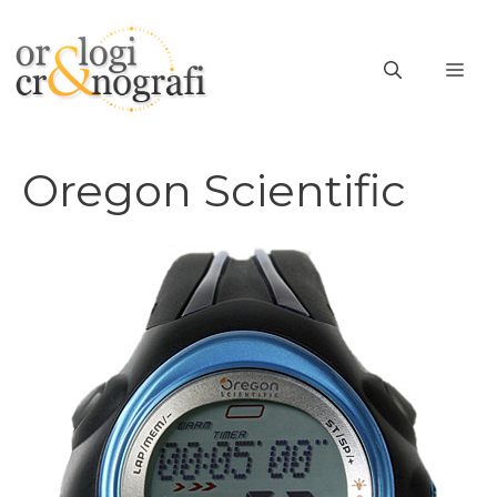
Vai
al
ME
contenuto
Oregon Scientific