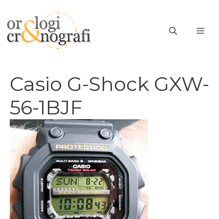
Vai
al
ME
contenuto
Casio G-Shock GXW-
56-1BJF