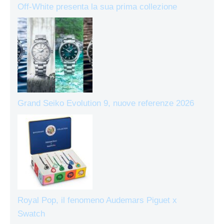
Off-White presenta la sua prima collezione
Grand Seiko Evolution 9, nuove referenze 2026
Royal Pop, il fenomeno Audemars Piguet x
Swatch