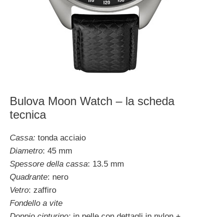
Bulova Moon Watch – la scheda
tecnica
Cassa:
tonda acciaio
Diametro
: 45 mm
Spessore della cassa
: 13.5 mm
Quadrante
: nero
Vetro
: zaffiro
Fondello a vite
Doppio cinturino:
in pelle con dettagli in nylon +