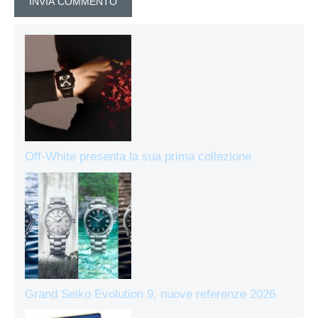
Off-White presenta la sua prima collezione
Grand Seiko Evolution 9, nuove referenze 2026