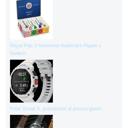
Royal Pop, il fenomeno Audemars Piguet x
Swatch
Polar Street X, prestazioni al prezzo giusto