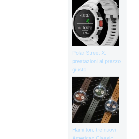
Polar Street X,
prestazioni al prezzo
giusto
Hamilton, tre nuovi
American Classic