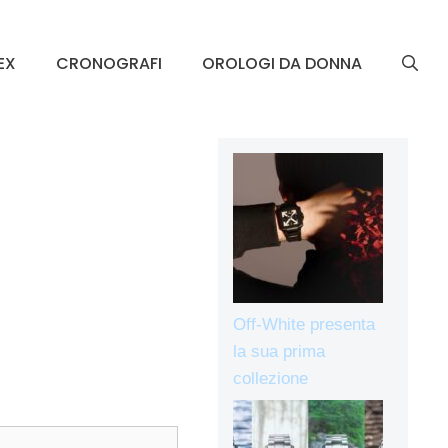
EX
CRONOGRAFI
OROLOGI DA DONNA
Off-White presenta
la sua prima
collezione