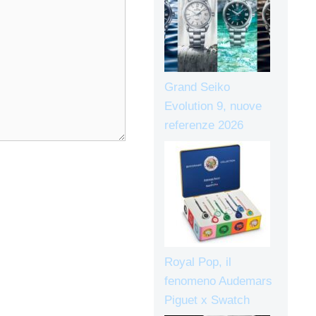
Grand Seiko
Evolution 9, nuove
referenze 2026
Royal Pop, il
fenomeno Audemars
Piguet x Swatch