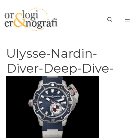
Vai
al
ME
contenuto
Ulysse-Nardin-
Diver-Deep-Dive-